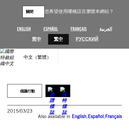
跳
至
您希望使用哪種語言瀏覽本網站？
關閉
主
要
內
ENGLISH
ESPAÑOL
FRANÇAIS
العربية
容
简中
繁中
РУССКИЙ
中文（繁體）
倡議行動
2015/03/23
Also available in
English
,
Español
,
Français