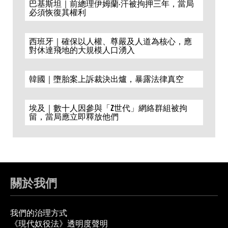
巴基斯坦｜前總理伊姆蘭·汗被拘押三年，當局
必須恢復其權利
西班牙｜確保以人權、尊嚴及人道為核心，應
對休達飛地的大規模人口湧入
韓國｜墮胎案上訴裁決出爐，暴露法律真空
埃及｜數十人因參與「Z世代」網絡群組被拘
留，當局應立即釋放他們
關於我們
我們的治理方式
《現代奴役法》透明度聲明