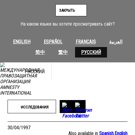
Перейти
к
ЗАКРЫТЬ
содержимому
На каком языке вы хотите просматривать сайт?
ENGLISH
ESPAÑOL
FRANÇAIS
العربية
简中
繁中
РУССКИЙ
РУССКИЙ
ИССЛЕДОВАНИЯ
30/04/1997
Also available in
Spanish
,
English