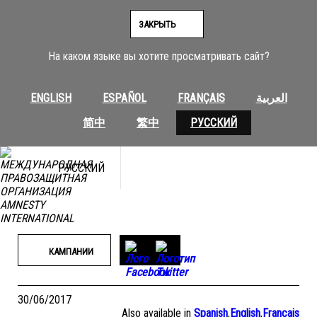
Перейти
к
ЗАКРЫТЬ
содержимому
На каком языке вы хотите просматривать сайт?
ENGLISH
ESPAÑOL
FRANÇAIS
العربية
简中
繁中
РУССКИЙ
РУССКИЙ
КАМПАНИИ
30/06/2017
Also available in
Spanish
,
English
,
Français