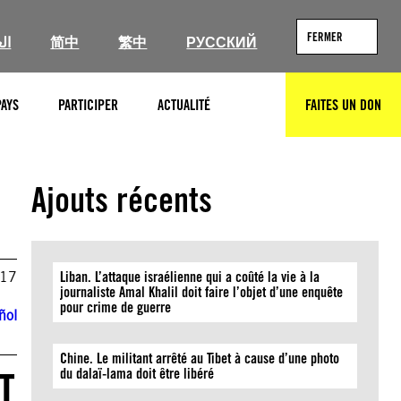
FERMER
ال
简中
繁中
РУССКИЙ
PAYS
PARTICIPER
ACTUALITÉ
FAITES UN DON
RECHERCHER
Ajouts récents
017
Liban. L’attaque israélienne qui a coûté la vie à la
journaliste Amal Khalil doit faire l’objet d’une enquête
pour crime de guerre
ñol
Chine. Le militant arrêté au Tibet à cause d’une photo
T
du dalaï-lama doit être libéré