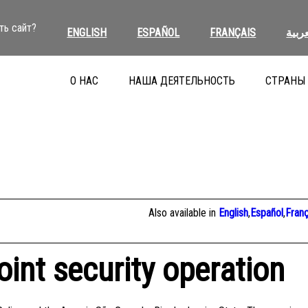
ть сайт?
ENGLISH
ESPAÑOL
FRANÇAIS
عربية
О НАС
НАША ДЕЯТЕЛЬНОСТЬ
СТРАНЫ
Also available in
English
,
Español
,
Franç
joint security operation