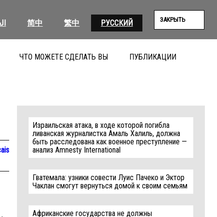
ЗАКРЫТЬ
ال
简中
繁中
РУССКИЙ
ЧТО МОЖЕТЕ СДЕЛАТЬ ВЫ
ПУБЛИКАЦИИ
ПОИС
Израильская атака, в ходе которой погибла
ливанская журналистка Амаль Халиль, должна
быть расследована как военное преступление —
ais
анализ Amnesty International
Гватемала: узники совести Луис Пачеко и Эктор
Чаклан смогут вернуться домой к своим семьям
Африканские государства не должны