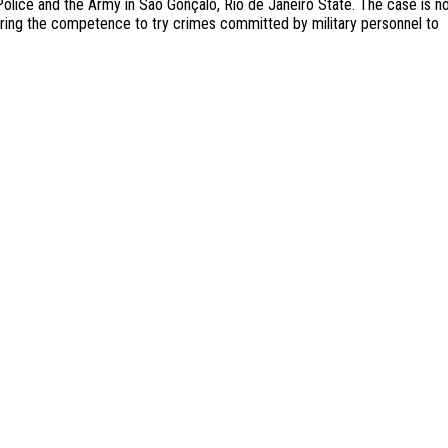
 Police and the Army in São Gonçalo, Rio de Janeiro State. The case is n
erring the competence to try crimes committed by military personnel to