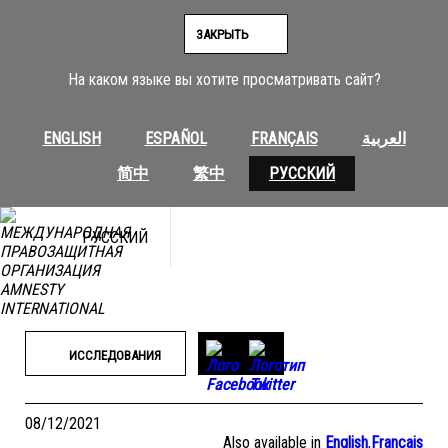
Перейти
к
ЗАКРЫТЬ
содержимому
На каком языке вы хотите просматривать сайт?
ENGLISH
ESPAÑOL
FRANÇAIS
العربية
简中
繁中
РУССКИЙ
РУССКИЙ
ИССЛЕДОВАНИЯ
08/12/2021
Also available in
English
,
Français