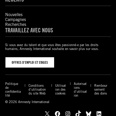
Nouvelles
Campagnes
Recherches
TRAVAILLEZ AVEC NOUS
Si vous avez du talent et que vous êtes passionné-e par les droits
humains, Amnesty International souhaite en savoir plus sur vous.
OFFRES D’EMPLOI ET STAGES
Politique
Autorisat
Conditions
Utilisat
Rembour
de
ions
d’utilisation
ion des
sement
confidentia
d’utilisat
du site Web
cookies
des dons
lité
ion
© 2026 Amnesty International
X
Facebook
Instagram
TikTok
Bluesky
LinkedIn