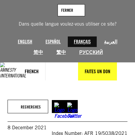
Aller
au
FERMER
contenu
Dans quelle langue voulez-vous utiliser ce site?
ENGLISH
ESPAÑOL
FRANÇAIS
العربية
简中
繁中
РУССКИЙ
FRENCH
FAITES UN DON
RECHERCHES
8 December 2021
Index Number: AFR 19/5038/2021