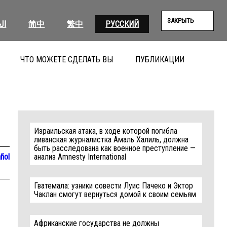
ЗАКРЫТЬ
ال
简中
繁中
РУССКИЙ
ЧТО МОЖЕТЕ СДЕЛАТЬ ВЫ
ПУБЛИКАЦИИ
ПОИС
Израильская атака, в ходе которой погибла
ливанская журналистка Амаль Халиль, должна
быть расследована как военное преступление —
ñol
анализ Amnesty International
Гватемала: узники совести Луис Пачеко и Эктор
Чаклан смогут вернуться домой к своим семьям
Африканские государства не должны