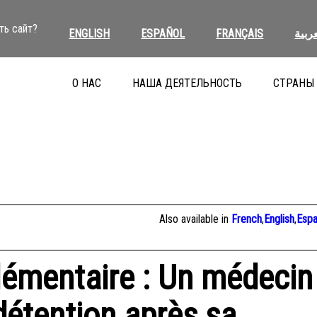
ть сайт?
ENGLISH
ESPAÑOL
FRANÇAIS
عربية
О НАС
НАША ДЕЯТЕЛЬНОСТЬ
СТРАНЫ
Also available in
French
,
English
,
Espa
lémentaire : Un médecin
détention après sa