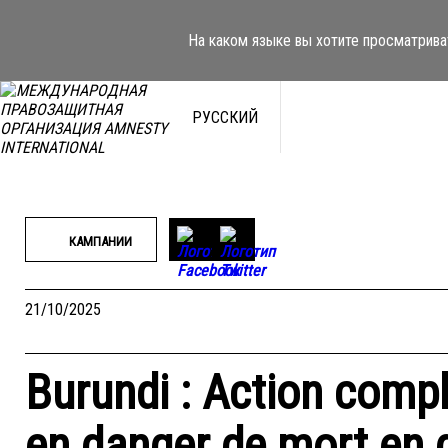
Перейти
к
На каком языке вы хотите просматрива
содержимому
РУССКИЙ
КАМПАНИИ
21/10/2025
Burundi : Action comp
en danger de mort en 