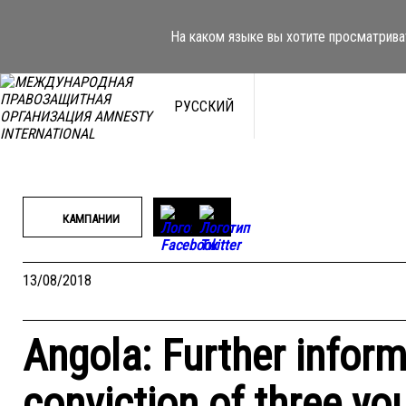
Перейти
к
На каком языке вы хотите просматрива
содержимому
РУССКИЙ
КАМПАНИИ
13/08/2018
Angola: Further inform
conviction of three yo