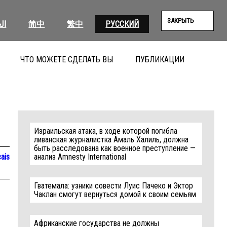
ЗАКРЫТЬ
ال
简中
繁中
РУССКИЙ
ЧТО МОЖЕТЕ СДЕЛАТЬ ВЫ
ПУБЛИКАЦИИ
ПОИС
Израильская атака, в ходе которой погибла
ливанская журналистка Амаль Халиль, должна
быть расследована как военное преступление —
ais
анализ Amnesty International
Гватемала: узники совести Луис Пачеко и Эктор
Чаклан смогут вернуться домой к своим семьям
Африканские государства не должны