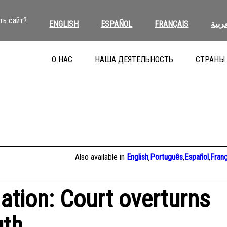
ть сайт?
ENGLISH
ESPAÑOL
FRANÇAIS
عربية
О НАС
НАША ДЕЯТЕЛЬНОСТЬ
СТРАНЫ
Also available in
English
,
Português
,
Español
,
Franç
ation: Court overturns
uth