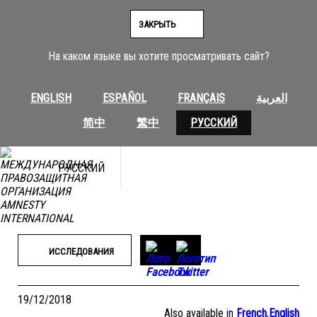
Перейти
к
ЗАКРЫТЬ
содержимому
На каком языке вы хотите просматривать сайт?
ENGLISH
ESPAÑOL
FRANÇAIS
العربية
简中
繁中
РУССКИЙ
РУССКИЙ
ИССЛЕДОВАНИЯ
19/12/2018
Also available in
French
,
English