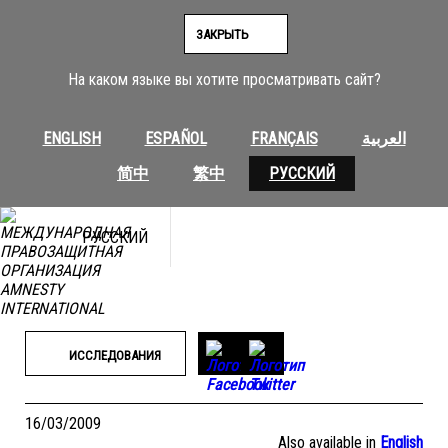
Перейти
к
ЗАКРЫТЬ
содержимому
На каком языке вы хотите просматривать сайт?
ENGLISH
ESPAÑOL
FRANÇAIS
العربية
简中
繁中
РУССКИЙ
РУССКИЙ
ИССЛЕДОВАНИЯ
16/03/2009
Also available in
English