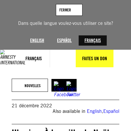
Aller
au
FERMER
contenu
Dans quelle langue voulez-vous utiliser ce site?
ENGLISH
ESPAÑOL
FRANÇAIS
FRANÇAIS
FAITES UN DON
©Pavlo Palamarchuk/SOPA Images/LightRocket via Getty Images
NOUVELLES
21 décembre 2022
Also available in
English
,
Español