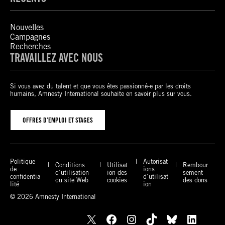
Nouvelles
Campagnes
Recherches
TRAVAILLEZ AVEC NOUS
Si vous avez du talent et que vous êtes passionné-e par les droits
humains, Amnesty International souhaite en savoir plus sur vous.
OFFRES D’EMPLOI ET STAGES
Politique
Autorisat
Conditions
Utilisat
Rembour
de
ions
d’utilisation
ion des
sement
confidentia
d’utilisat
du site Web
cookies
des dons
lité
ion
© 2026 Amnesty International
X
Facebook
Instagram
TikTok
Bluesky
LinkedIn