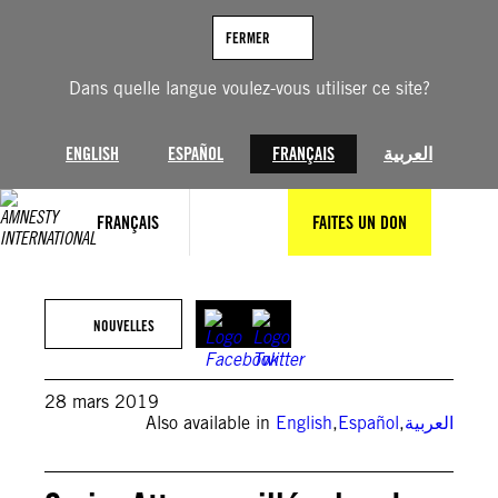
Aller
au
FERMER
contenu
Dans quelle langue voulez-vous utiliser ce site?
ENGLISH
ESPAÑOL
FRANÇAIS
العربية
FRANÇAIS
FAITES UN DON
NOUVELLES
28 mars 2019
Also available in
English
,
Español
,
العربية