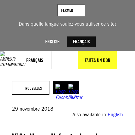
Aller
au
FERMER
contenu
Dans quelle langue voulez-vous utiliser ce site?
ENGLISH
FRANÇAIS
FRANÇAIS
FAITES UN DON
NOUVELLES
29 novembre 2018
Also available in
English