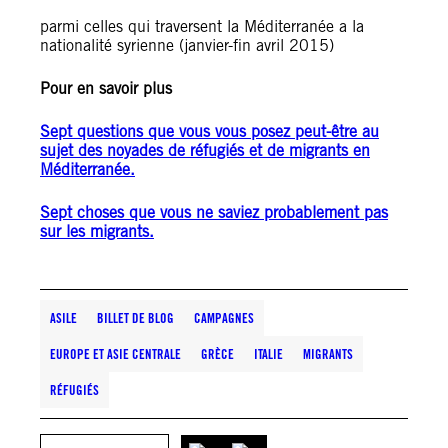
parmi celles qui traversent la Méditerranée a la
nationalité syrienne (janvier-fin avril 2015)
Pour en savoir plus
Sept questions que vous vous posez peut-être au
sujet des noyades de réfugiés et de migrants en
Méditerranée.
Sept choses que vous ne saviez probablement pas
sur les migrants.
ASILE
BILLET DE BLOG
CAMPAGNES
EUROPE ET ASIE CENTRALE
GRÈCE
ITALIE
MIGRANTS
RÉFUGIÉS