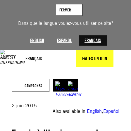
Aller
au
FERMER
contenu
Dans quelle langue voulez-vous utiliser ce site?
ENGLISH
ESPAÑOL
FRANÇAIS
FRANÇAIS
FAITES UN DON
CAMPAGNES
2 juin 2015
Also available in
English
,
Español