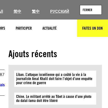
FERMER
ال
简中
繁中
РУССКИЙ
PAYS
PARTICIPER
ACTUALITÉ
FAITES UN DON
RECHERCHER
Ajouts récents
987
Liban. L’attaque israélienne qui a coûté la vie à la
journaliste Amal Khalil doit faire l’objet d’une enquête
pour crime de guerre
ais
Chine. Le militant arrêté au Tibet à cause d’une photo
du dalaï-lama doit être libéré