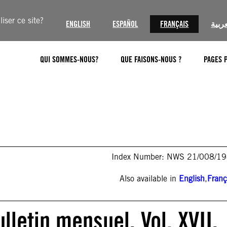
iser ce site?
ENGLISH
ESPAÑOL
FRANÇAIS
عربية
QUI SOMMES-NOUS?
QUE FAISONS-NOUS ?
PAGES 
Index Number: NWS 21/008/1
Also available in
English
,
Franç
lletin mensuel, Vol. XVII,