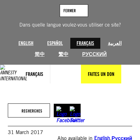
Aller
au
FERMER
contenu
Dans quelle langue voulez-vous utiliser ce site?
ENGLISH
ESPAÑOL
FRANÇAIS
العربية
简中
繁中
РУССКИЙ
FRANÇAIS
FAITES UN DON
RECHERCHES
31 March 2017
Also available in
English
,
Русский