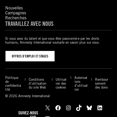
Nouvelles
Campagnes
Recherches
TRAVAILLEZ AVEC NOUS
Si vous avez du talent et que vous êtes passionné-e par les droits
humains, Amnesty International souhaite en savoir plus sur vous.
OFFRES D’EMPLOI ET STAGES
Politique
Autorisat
Conditions
Utilisat
Rembour
de
ions
d’utilisation
ion des
sement
confidentia
d’utilisat
du site Web
cookies
des dons
lité
ion
© 2026 Amnesty International
X
Facebook
Instagram
TikTok
Bluesky
LinkedIn
SUIVEZ-NOUS