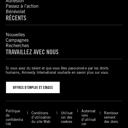
Adhésion
Passez à l’action
Bénévolat
RÉCENTS
Nouvelles
Campagnes
Recherches
TRAVAILLEZ AVEC NOUS
Si vous avez du talent et que vous êtes passionné-e par les droits
humains, Amnesty International souhaite en savoir plus sur vous.
OFFRES D’EMPLOI ET STAGES
Politique
Autorisat
Conditions
Utilisat
Rembour
de
ions
d’utilisation
ion des
sement
confidentia
d’utilisat
du site Web
cookies
des dons
lité
ion