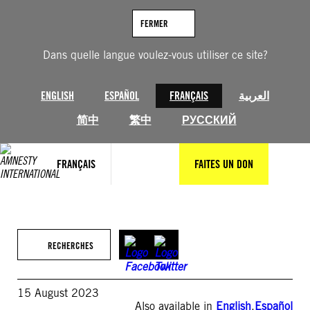
Aller
au
FERMER
contenu
Dans quelle langue voulez-vous utiliser ce site?
ENGLISH
ESPAÑOL
FRANÇAIS
العربية
简中
繁中
РУССКИЙ
FRANÇAIS
FAITES UN DON
RECHERCHES
15 August 2023
Also available in
English
,
Español