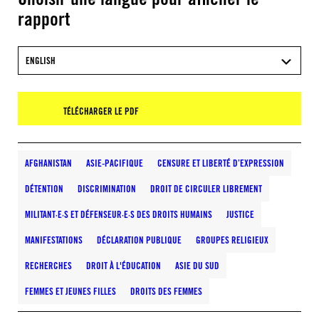
rapport
ENGLISH
TÉLÉCHARGER LE PDF
AFGHANISTAN
ASIE-PACIFIQUE
CENSURE ET LIBERTÉ D’EXPRESSION
DÉTENTION
DISCRIMINATION
DROIT DE CIRCULER LIBREMENT
MILITANT·E·S ET DÉFENSEUR·E·S DES DROITS HUMAINS
JUSTICE
MANIFESTATIONS
DÉCLARATION PUBLIQUE
GROUPES RELIGIEUX
RECHERCHES
DROIT À L'ÉDUCATION
ASIE DU SUD
FEMMES ET JEUNES FILLES
DROITS DES FEMMES