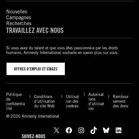
Nouvelles
Campagnes
Recherches
TRAVAILLEZ AVEC NOUS
Si vous avez du talent et que vous êtes passionné-e par les droits
humains, Amnesty International souhaite en savoir plus sur vous.
OFFRES D’EMPLOI ET STAGES
Politique
Autorisat
Conditions
Utilisat
Rembour
de
ions
d’utilisation
ion des
sement
confidentia
d’utilisat
du site Web
cookies
des dons
lité
ion
© 2026 Amnesty International
X
Facebook
Instagram
TikTok
Bluesky
LinkedIn
SUIVEZ-NOUS