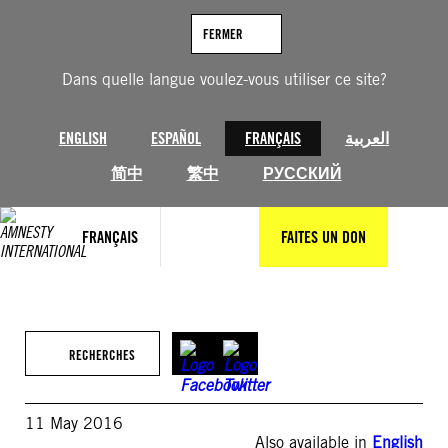
Aller
au
FERMER
contenu
Dans quelle langue voulez-vous utiliser ce site?
ENGLISH
ESPAÑOL
FRANÇAIS
العربية
简中
繁中
РУССКИЙ
FRANÇAIS
FAITES UN DON
RECHERCHES
11 May 2016
Also available in
English