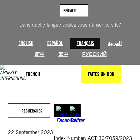
Aller
au
FERMER
contenu
Dans quelle langue voulez-vous utiliser ce site?
ENGLISH
ESPAÑOL
FRANÇAIS
العربية
简中
繁中
РУССКИЙ
FRENCH
FAITES UN DON
RECHERCHES
22 September 2023
Index Number: ACT 30/7059/2023