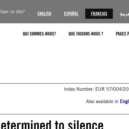
iser ce site?
ENGLISH
ESPAÑOL
FRANÇAIS
عربية
QUI SOMMES-NOUS?
QUE FAISONS-NOUS ?
PAGES 
Index Number: EUR 57/004/2
Also available in
Engl
determined to silence