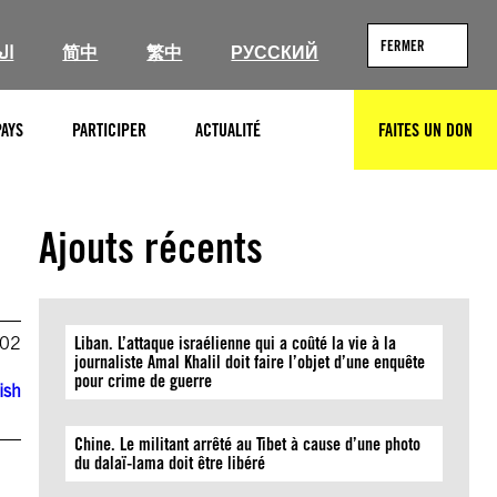
FERMER
ال
简中
繁中
РУССКИЙ
PAYS
PARTICIPER
ACTUALITÉ
FAITES UN DON
RECHERCHER
Ajouts récents
002
Liban. L’attaque israélienne qui a coûté la vie à la
journaliste Amal Khalil doit faire l’objet d’une enquête
pour crime de guerre
ish
Chine. Le militant arrêté au Tibet à cause d’une photo
du dalaï-lama doit être libéré