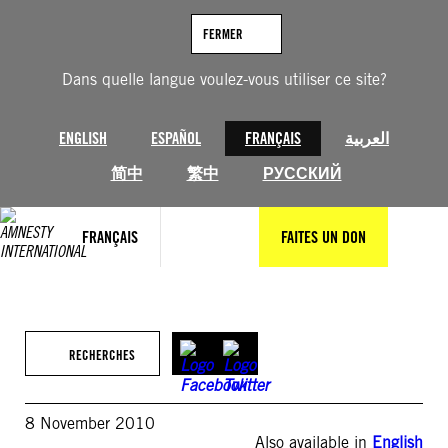
Aller
au
FERMER
contenu
Dans quelle langue voulez-vous utiliser ce site?
ENGLISH
ESPAÑOL
FRANÇAIS
العربية
简中
繁中
РУССКИЙ
FRANÇAIS
FAITES UN DON
RECHERCHES
8 November 2010
Also available in
English