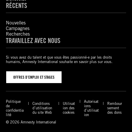
RÉCENTS
Nouvelles
Campagnes
Recherches
TRAVAILLEZ AVEC NOUS
Si vous avez du talent et que vous êtes passionné-e par les droits
humains, Amnesty International souhaite en savoir plus sur vous.
OFFRES D’EMPLOI ET STAGES
Politique
Autorisat
Conditions
Utilisat
Rembour
de
ions
d’utilisation
ion des
sement
confidentia
d’utilisat
du site Web
cookies
des dons
lité
ion
© 2026 Amnesty International