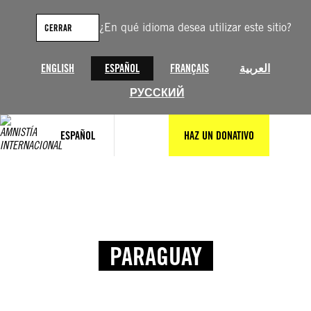
¿En qué idioma desea utilizar este sitio?
CERRAR
ENGLISH
ESPAÑOL
FRANÇAIS
العربية
РУССКИЙ
ESPAÑOL
HAZ UN DONATIVO
PARAGUAY