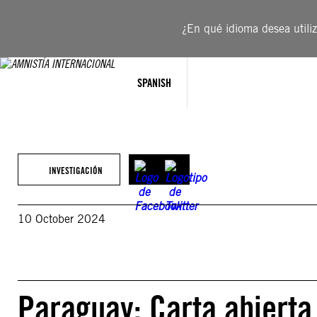
Saltar
al
¿En qué idioma desea utiliza
contenido
SPANISH
INVESTIGACIÓN
10 October 2024
Paraguay: Carta abierta