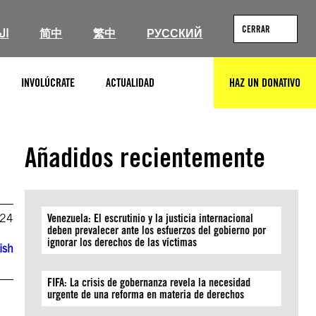
CERRAR
ال
简中
繁中
РУССКИЙ
INVOLÚCRATE
ACTUALIDAD
HAZ UN DONATIVO
BUSCAR
Añadidos recientemente
024
Venezuela: El escrutinio y la justicia internacional
deben prevalecer ante los esfuerzos del gobierno por
ignorar los derechos de las víctimas
ish
FIFA: La crisis de gobernanza revela la necesidad
urgente de una reforma en materia de derechos