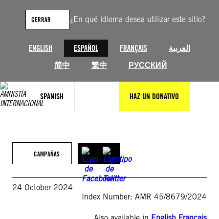
Saltar
al
¿En qué idioma desea utilizar este sitio?
CERRAR
contenido
ENGLISH
ESPAÑOL
FRANÇAIS
العربية
简中
繁中
РУССКИЙ
SPANISH
HAZ UN DONATIVO
CAMPAÑAS
24 October 2024
Index Number: AMR 45/8679/2024
Also available in
English
,
Français