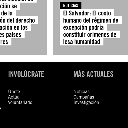
cción se
NOTICIAS
 de la
El Salvador: El costo
ón del derecho
humano del régimen de
ación en los
excepción podría
es países
constituir crímenes de
ores
lesa humanidad
INVOLÚCRATE
MÁS ACTUALES
Únete
Noticias
Actúa
Campañas
Voluntariado
Investigación
s