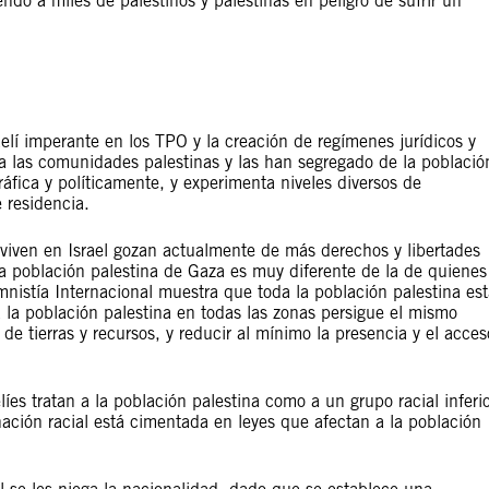
endo a miles de palestinos y palestinas en peligro de sufrir un
lí imperante en los TPO y la creación de regímenes jurídicos y
o a las comunidades palestinas y las han segregado de la població
ráfica y políticamente, y experimenta niveles diversos de
 residencia.
viven en Israel gozan actualmente de más derechos y libertades
a población palestina de Gaza es muy diferente de la de quienes
mnistía Internacional muestra que toda la población palestina es
a la población palestina en todas las zonas persigue el mismo
to de tierras y recursos, y reducir al mínimo la presencia y el acces
íes tratan a la población palestina como a un grupo racial inferi
nación racial está cimentada en leyes que afectan a la población