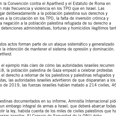
n la Convención contra el Apartheid y el Estatuto de Roma en
n más frecuencia y violencia en los TPO que en Israel. Las
gar deliberadamente a la población palestina sus derechos y
s a la circulación en los TPO, la falta de inversión crónica y
 la negación a la población palestina refugiada de su derecho a
detenciones administrativas, torturas y homicidios ilegítimos tan
stos actos forman parte de un ataque sistemático y generalizado
n la intención de mantener el sistema de opresión y dominación.
rtheid
.
 el ejemplo más claro de cómo las autoridades israelíes recurren
18, la población palestina de Gaza empezó a celebrar protestas
 el derecho a retornar de los palestinos y palestinas refugiados y 
as, las autoridades israelíes advirtieron de que dispararían a los
no de 2019, las fuerzas israelíes habían matado a 214 civiles, 4
alestinas documentados en su informe, Amnistía Internacional pid
n embargo integral de armas a Israel, que deberá abarcar todas
r la ley, habida cuenta de los miles de civiles palestinos que h
uerzas israelíes. El Consejo de Seguridad de la ONU debe