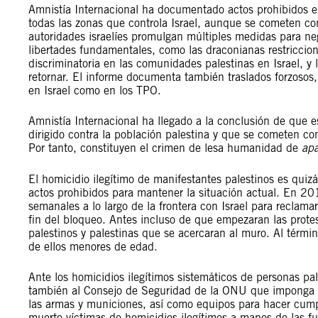
Amnistía Internacional ha documentado actos prohibidos e
todas las zonas que controla Israel, aunque se cometen co
autoridades israelíes promulgan múltiples medidas para ne
libertades fundamentales, como las draconianas restriccione
discriminatoria en las comunidades palestinas en Israel, y
retornar. El informe documenta también traslados forzosos, 
en Israel como en los TPO.
Amnistía Internacional ha llegado a la conclusión de que e
dirigido contra la población palestina y que se cometen co
Por tanto, constituyen el crimen de lesa humanidad de
apa
El homicidio ilegítimo de manifestantes palestinos es quizá
actos prohibidos para mantener la situación actual. En 20
semanales a lo largo de la frontera con Israel para reclamar
fin del bloqueo. Antes incluso de que empezaran las protest
palestinos y palestinas que se acercaran al muro. Al térmi
de ellos menores de edad.
Ante los homicidios ilegítimos sistemáticos de personas p
también al Consejo de Seguridad de la ONU que imponga u
las armas y municiones, así como equipos para hacer cumpli
muerto víctimas de homicidios ilegítimos a manos de las f