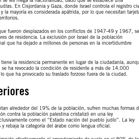
l se les niega la nacionalidad, dado que se establece una
udías. En Cisjordania y Gaza, donde Israel controla el registro civ
y la mayoría es considerada apátrida, por lo que necesitan tarjet
rritorios.
 que fueron desplazados en los conflictos de 1947-49 y 1967, s
res de residencia. La exclusión por Israel de la población
onal que ha dejado a millones de personas en la incertidumbre
a tiene la residencia permanente en lugar de la ciudadanía, aunq
 se ha revocado la condición de residente a más de 14.000
, lo que ha provocado su traslado forzoso fuera de la ciudad.
eriores
entan alrededor del 19% de la población, sufren muchas formas 
ón contra la población palestina cristalizó en una ley
xclusivamente como el “Estado nación del pueblo judío”. La ley
 rebaja la categoría del árabe como lengua oficial.