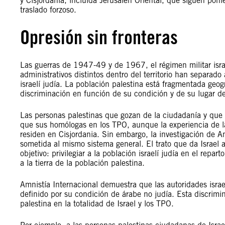
y Cisjordania, incluida Jerusalén Oriental, que siguen poni
traslado forzoso.
Opresión sin fronteras
Las guerras de 1947-49 y de 1967, el régimen militar israe
administrativos distintos dentro del territorio han separad
israelí judía. La población palestina está fragmentada geog
discriminación en función de su condición y de su lugar de
Las personas palestinas que gozan de la ciudadanía y que 
que sus homólogas en los TPO, aunque la experiencia de l
residen en Cisjordania. Sin embargo, la investigación de A
sometida al mismo sistema general. El trato que da Israel 
objetivo: privilegiar a la población israelí judía en el repar
a la tierra de la población palestina.
Amnistía Internacional demuestra que las autoridades israel
definido por su condición de árabe no judía. Esta discrimi
palestina en la totalidad de Israel y los TPO.