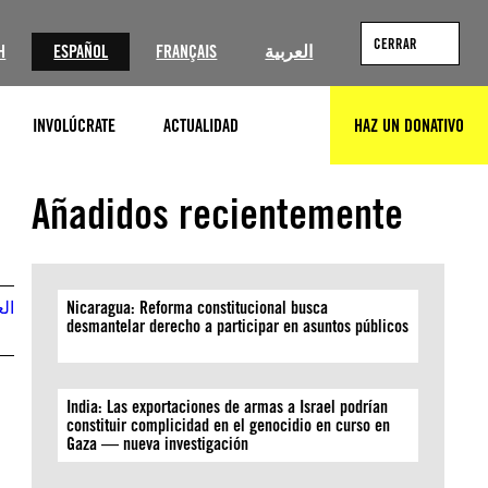
CERRAR
H
ESPAÑOL
FRANÇAIS
العربية
INVOLÚCRATE
ACTUALIDAD
HAZ UN DONATIVO
BUSCAR
© SAID KHATIB/AFP/Getty Images
Añadidos recientemente
الع
Nicaragua: Reforma constitucional busca
desmantelar derecho a participar en asuntos públicos
:
India: Las exportaciones de armas a Israel podrían
constituir complicidad en el genocidio en curso en
Gaza — nueva investigación