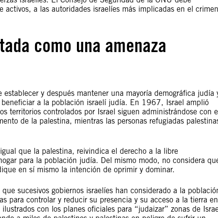
activos, a las autoridades israelíes más implicadas en el crime
ratada como una amenaza
de establecer y después mantener una mayoría demográfica judía 
a beneficiar a la población israelí judía. En 1967, Israel amplió
los territorios controlados por Israel siguen administrándose con e
imento de la palestina, mientras las personas refugiadas palestina
gual que la palestina, reivindica el derecho a la libre
 hogar para la población judía. Del mismo modo, no considera qu
ique en sí mismo la intención de oprimir y dominar.
 que sucesivos gobiernos israelíes han considerado a la població
para controlar y reducir su presencia y su acceso a la tierra en
ilustrados con los planes oficiales para “judaizar” zonas de Israe