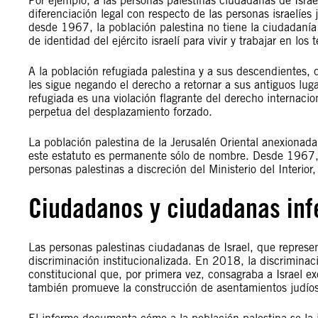
Por ejemplo, a las personas palestinas ciudadanas de Israe
diferenciación legal con respecto de las personas israelíes j
desde 1967, la población palestina no tiene la ciudadanía 
de identidad del ejército israelí para vivir y trabajar en los te
A la población refugiada palestina y a sus descendientes,
les sigue negando el derecho a retornar a sus antiguos luga
refugiada es una violación flagrante del derecho internaci
perpetua del desplazamiento forzado.
La población palestina de la Jerusalén Oriental anexionad
este estatuto es permanente sólo de nombre. Desde 1967,
personas palestinas a discreción del Ministerio del Interior
Ciudadanos y ciudadanas inf
Las personas palestinas ciudadanas de Israel, que repres
discriminación institucionalizada. En 2018, la discriminaci
constitucional que, por primera vez, consagraba a Israel e
también promueve la construcción de asentamientos judíos y