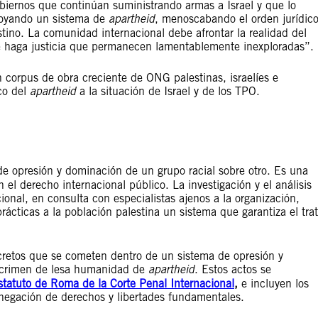
obiernos que continúan suministrando armas a Israel y que lo
poyando un sistema de
apartheid
, menoscabando el orden jurídic
stino. La comunidad internacional debe afrontar la realidad del
 se haga justicia que permanecen lamentablemente inexploradas”.
 corpus de obra creciente de ONG palestinas, israelíes e
co del
apartheid
a la situación de Israel y de los TPO.
de opresión y dominación de un grupo racial sobre otro. Es una
el derecho internacional público. La investigación y el análisis
ional, en consulta con especialistas ajenos a la organización,
ácticas a la población palestina un sistema que garantiza el tra
ncretos que se cometen dentro de un sistema de opresión y
l crimen de lesa humanidad de
apartheid
. Estos actos se
statuto de Roma de la Corte Penal Internacional
,
e incluyen los
la negación de derechos y libertades fundamentales.