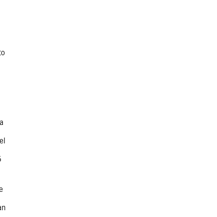
to
 a
el
6
e
an