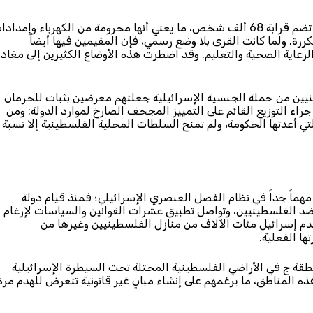
وهناك حالياً 35 قرية بدوية “غير معترف بها” من جانب إسرائيل، تضم قرابة 68 ألف شخص، ما يعني أنها محرومة من الكهرباء وإمدا
ررة. ولما كانت القرى بلا وضع رسمي، فإن المقيمين فيها أيضاً
لرعاية الصحية والتعليم. وقد اضطرت هذه الأوضاع الكثيرين إلى مغادر
ينيين من حملة الجنسية الإسرائيلية جعلتهم معرضين بثبات للحرمان
جراء التوزيع القائم على التمييز المجحف الصارخ لموارد الدولة: ومن
ثلة الحديثة على ذلك حزمة التعافي من فيروس كوفيد-19 التي أعدتها الحكومة، ولم تمنح السلطات المحلية الفلسطينية إلا نسبة
مهماً جداً في نظام الفصل العنصري الإسرائيلي؛ فمنذ قيام دولة
د الفلسطينيين، وتواصل تطبيق عشرات القوانين والسياسات لإرغام
ينيين على العيش في معازل صغيرة. ومنذ عام 1948، تهدم إسرائيل مئات الآلاف من منازل الفلسطينيين وغيرها من
ا الفعلية.
قة ج في الأراضي الفلسطينية المحتلة تحت السيطرة الإسرائيلية
 المناطق، ما يرغمهم على إنشاء مبانٍ غير قانونية تتعرض للهدم مرة