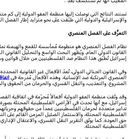
المعيب أنها لم تُستكشف بعد”.
تستند النتائج التي توصلت إليها منظمة العفو الدولية إلى كم م
والإسرائيلية والدولية التي طبّقت على نحو متزايد إطار الفصل 
التعرُّف على الفصل العنصري
نظام الفصل العنصري هو منظومة مُمأسسة للقمع والهيمنة تمار
القانون الدولي العام. ويُظهر البحث الواسع والتحليل القانوني ا
إسرائيل تُطبّق هذا النظام ضد الفلسطينيين من خلال قوانين 
وفي القانون الجنائي الدولي، تُعدّ الأفعال غير القانونية المحدد
العنصري المرتكبة ضد الإنسانية. وهذه الأفعال مُدرجة في
اتفا
المشروع، والتعذيب، والنقل القسري، والحرمان من الحقوق وال
وقد وثّقت منظمة العفو الدولية أفعالاً مُحرّمة في اتفاقية ال
إسرائيل، مع أنها تحدث في الأراضي الفلسطينية المحتلة بصورة أك
تدابير متعددة لحرمان الفلسطينيين عمداً من حقوقهم وحرياتهم
الفلسطينية المحتلة، والاستثمار الضئيل المزمن القائم على ا
حق العودة. كما يوثّق التقرير النقل القسري، والاعتقال الإدار
الفلسطينية المحتلة.