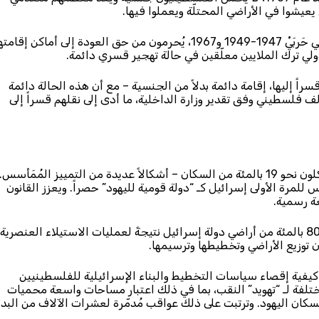
يشوا في الأراضي المحتلّة ويعملوا فيها.
ويظل اللاجئون الفلسطينيون والمنحدرون منهم، الذين هُجّروا في حَربَيْ 1947-1949 و1967، يُحرمون من حق العودة إلى أماكن إق
الدولي ترك الملايين معلّقين في حالة تهجير قسري دائمة.
اً إليها، إقامة دائمة بدلاً من الجنسية – مع أن هذه الحالة دائمة
اسم فقط. ومنذ عام 1967، سُحبت الإقامة مما يزيد على 14 ألف فلسطيني وفق تقدير وزارة الداخلية، ما أدى إلى نقلهم قسراً إلى
يواجه الفلسطينيون من حملة الجنسية الإسرائيلية – الذين يشكلون نحو 19 بالمئة من السكان – أشكالاً عديدة من التمييز المُمَأسس.
رّس للمرة الأولى إسرائيل كـ “دولة قومية لليهود” حصراً. ويعزز القانون
غة رسمية.
ويوثّق التقرير كيف يُمنع الفلسطينيون فعلياً من الاستئجار في 80 بالمئة من أراضي دولة إسرائيل نتيجةً لعمليات الاستيلاء العنصرية
 توزيع الأراضي وتخطيطها وترسيمها.
ى كيفية إقصاء سياسات التخطيط والبناء الإسرائيلية للفلسطينيين
ية سياسات مختلفة لـ “تهويد” النقب، بما في ذلك اعتبار مساحات واسعة محميات
سكان اليهود. وترتبت على ذلك عواقب مُدمّرة لعشرات الآلاف من البدو