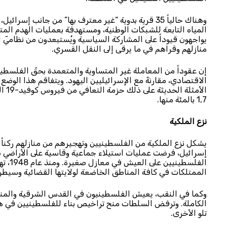
المياه التابعة للشبكات الوطنية، ومستهدفة بعمليات الهدم المتك
يواجهون قيوداً على المشاركة السياسية ويُستبعدون من نظاميّ ا
منازلهم وقراهم في ما يرقى إلى النقل القسري.
إن عقوداً من المعاملة غير المتساوية والمتعمدة بحقّ الفلسط
الاقتصادي، مقارنةً مع الإسرائيليين اليهود. ويتفاقم هذا الوضع 
الأم
1,7 بالمئة منها.
نزع الملكية
يشكل نزع الملكية من الفلسطينيين وتهجيرهم من منازلهم ركناً 
إسرائيل، فرضت عمليات استيلاء جماعية وقاسية على الأراضي ض
الفلسط
الممتلكات في كافة المناطق الخاضعة لولايتها القضائية وسيطرته
وكما في النقب، يعيش الفلسطينيون في القدس الشرقية والمنط
الكاملة. وترفض السلطات منح تراخيص بناء للفلسطينيين في هذه
تلو الأخرى.