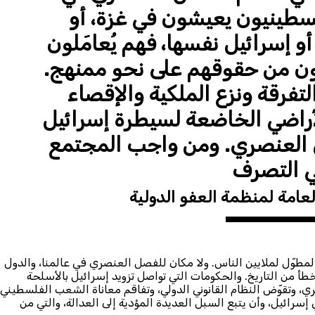
سطينيون يعيشون في غزة، أو
و إسرائيل نفسها، فهم يُعامَلون
ون من حقوقهم على نحو ممنهج.
لتفرقة ونزع الملكية والإقصاء
أراضي الخاضعة لسيطرة إسرائيل
العنصري. ومن واجب المجتمع
ي التصرف
العامة لمنظمة العفو الدولية
لمطوّل لملايين الناس. ولا مكان للفصل العنصري في عالمنا، والدول
طأ من التاريخ. والحكومات التي تواصل تزويد إسرائيل بالأسلحة
، وتقوّض النظام القانوني الدولي، وتفاقم معاناة الشعب الفلسطيني.
رائيل، وأن يتبع السبل العديدة المؤدية إلى العدالة، والتي من