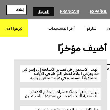
إغلاق
ESPAÑOL
FRANÇAIS
العربية
ن
شاركوا
آخر المستجدات
تبرعوا الآن
بحث
© SAID KHATIB/AFP/Getty Images
أضيف مؤخرًا
A
الهند: الاستمرار في تصدير الأسلحة إلى إسرائيل
قد يعرّض البلاد لخطر التواطؤ في الإبادة
الجماعية المستمرة في غزة – تحقيق جديد
إيران: أوقفوا حملة عمليات وأحكام الإعدام
التعسفية المتصاعدة التي تستهدف المحتجين
عالميًا: الحرارة الشديدة تكشف التصادم