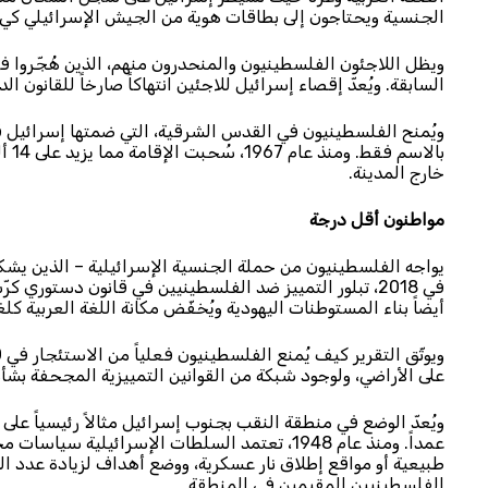
الجنسية ويحتاجون إلى بطاقات هوية من الجيش الإسرائيلي كي يع
السابقة. ويُعدّ إقصاء إسرائيل للاجئين انتهاكاً صارخاً للقانون 
ويُمنح الفلسطينيون في القدس الشرقية، التي ضمتها إسرائيل قسر
بال
خارج المدينة.
مواطنون أقل درجة
في 2018، تبلور التمييز ضد الفلسطينيين في قانون دستوري ك
أيضاً بناء المستوطنات اليهودية ويُخفّض مكانة اللغة العربية كل
على الأراضي، ولوجود شبكة من القوانين التمييزية المجحفة بشأن
ويُعدّ الوضع في منطقة النقب بجنوب إسرائيل مثالاً رئيسياً عل
عمداً. ومنذ عام 1948، تعتمد السلطات الإسرائيل
طبيعية أو مواقع إطلاق نار عسكرية، ووضع أهداف لزيادة عدد ال
الفلسطينيين المقيمين في المنطقة.