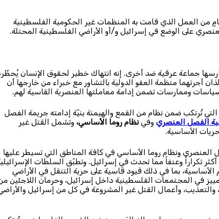
تنامٍ من العمل الذي قامت به المنظمات غير الحكومية الفلسطينية
العنصري على الوضع في إسرائيل و/أو الأراضي الفلسطينية المحتلة.
سها جماعة عرقية ضد أخرى. إنه انتهاك خطير لحقوق الإنسان يُحظّره
للذان أجرتهما منظمة العفو الدولية بالتشاور مع خبراء من خارجها أن
وسياسات وممارسات تضمن إدامة معاملتها العنصرية القاسية لهم.
ة التي تُرتكب ضمن نظام من القمع والهيمنة بنيّة إدامته جريمة الفصل
قية الفصل العنصري
وفي
نظام روما الأساسي،
وتشمل القتل غير
حريات الأساسية.
فصل العنصري ونظام روما الأساسي في كافة المناطق التي تسيطر عليها
ثر تكراراً وعنفاً مما تحدث في إسرائيل. وتطبّق السلطات الإسرائيلي
 الأساسية، بما في ذلك قيود قاسية على حرية التنقل في الأراضي
لتمييز في المجتمعات الفلسطينية داخل إسرائيل، وحرمان اللاجئين من
ي، والتعذيب، وأعمال القتل غير المشروعة في كل من إسرائيل والأراضي