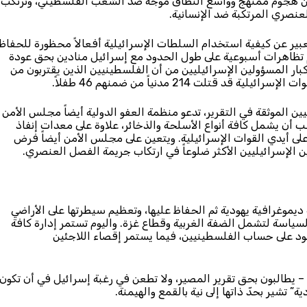
من هجوم ممنهج وواسع النطاق موجه ضد الشعب الفلسطيني، وتُرتكب
لعنصري المرتكبة ضد الإنسانية.
ير عن كيفية استخدام السلطات الإسرائيلية أفعالاً محظورة للحفاظ
نيون في غزة بتنظيم تظاهرات أسبوعية على طول الحدود مع إسرائيل منادين بحق عودة
بار المسؤولين الإسرائيليين من أن الفلسطينيين الذين يقتربون من
 الموثقة في التقرير، تدعو منظمة العفو الدولية أيضاً مجلس الأمن
 أن يشمل كافة أنواع الأسلحة والذخائر، علاوة على معدات إنفاذ
 على أيدي القوات الإسرائيلية. ويتعين على مجلس الأمن أيضاً فرض
لإسرائيليين الأكثر ضلوعاً في ارتكاب جريمة الفصل العنصري.
ت سياسة تكوين أغلبية ديموغرافية يهودية ثم الحفاظ عليها، وتعظيم سيطرتها على الأراضي
ئيليين اليهود. وفي 1967، وسّعت هذه السياسة لتشمل الضفة الغربية وقطاع غزة. واليوم تستمر إدارة كافة
هود على حساب الفلسطينيين، فيما يستمر إقصاء اللاجئين
 – يطالبون بحق تقرير المصير، ولا تطعن في رغبة إسرائيل في أن تكون
ة” تشير بحدّ ذاتها إلى نية بالقمع والهيمنة.