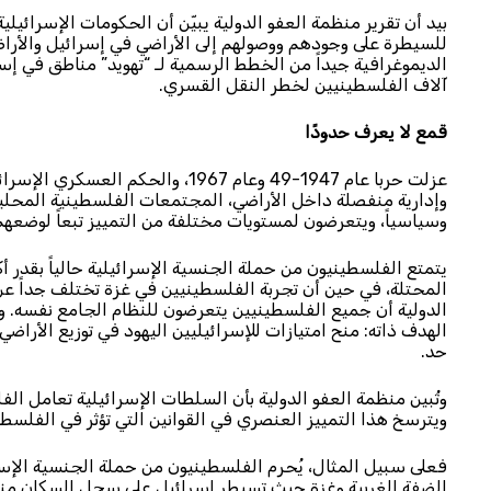
بيد أن تقرير منظمة العفو الدولية يبيّن أن الحكومات الإسرائيلي
للسيطرة على وجودهم ووصولهم إلى الأراضي في إسرائيل والأرا
الديموغرافية جيداً من الخطط الرسمية لـ “تهويد” مناطق في إس
آلاف الفلسطينيين لخطر النقل القسري.
قمع لا يعرف حدودًا
عزلت حربا عام 1947-49 وعام 1967، 
وإدارية منفصلة داخل الأراضي، المجتمعات الفلسطينية المحلية
وسياسياً، ويتعرضون لمستويات مختلفة من التمييز تبعاً لوضعهم
يتمتع الفلسطينيون من حملة الجنسية الإسرائيلية حالياً بقدر أ
المحتلة، في حين أن تجربة الفلسطينيين في غزة تختلف جداً عن 
الدولية أن جميع الفلسطينيين يتعرضون للنظام الجامع نفسه. 
الهدف ذاته: منح امتيازات للإسرائيليين اليهود في توزيع الأراض
حد.
وتُبين منظمة العفو الدولية بأن السلطات الإسرائيلية تعامل ال
ويترسخ هذا التمييز العنصري في القوانين التي تؤثر في الفلسط
فعلى سبيل المثال، يُحرم الفلسطينيون من حملة الجنسية الإسرائيل