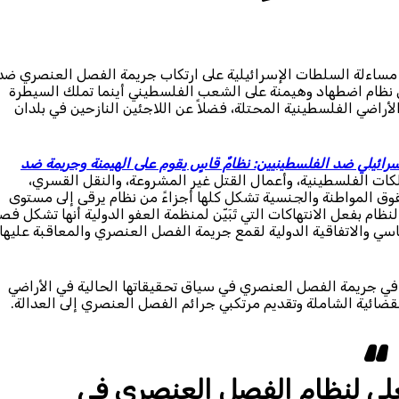
غي مساءلة السلطات الإسرائيلية على ارتكاب جريمة الفصل العنصري ضد
ض نظام اضطهاد وهيمنة على الشعب الفلسطيني أينما تملك السيطرة
راضي الفلسطينية المحتلة، فضلاً عن اللاجئين النازحين في بلدان
إسرائيلي ضد الفلسطينيين: نظامٌ قاسٍ يقوم على الهيمنة وجريمة ضد
لكات الفلسطينية، وأعمال القتل غير المشروعة، والنقل القسري،
وق المواطنة والجنسية تشكل كلها أجزاءً من نظام يرقى إلى مستوى
م بفعل الانتهاكات التي تَبَيّن لمنظمة العفو الدولية أنها تشكل فصلا
ساسي والاتفاقية الدولية لقمع جريمة الفصل العنصري والمعاقبة عليها
ظر في جريمة الفصل العنصري في سياق تحقيقاتها الحالية في الأراضي
قضائية الشاملة وتقديم مرتكبي جرائم الفصل العنصري إلى العدالة.
علي لنظام الفصل العنصري في