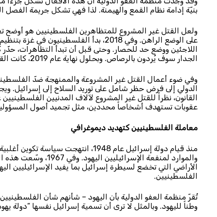
وقد وجدت منظمة العفو الدولية أن هذه الأفعال تشكل جزءاً 
بنيّة إدامة نظام القمع والهيمنة. لذا فهي تشكل جريمة الفصل ا
ولعل القتل غير المشروع للمتظاهرين الفلسطينيين هو أوضح تعب
على الوضع الراهن. وفي 2018، بدأ الفلسطي
اللاجئين ووضع حد للحصار. وحتى قبل أن تبدأ التظاهرات، حذّر ك
الجدار سوف يُردون بالرصاص. وبحلول نهاية عام 2019، كانت القوات الإسرائيلية قد قتلت 214 مدنياً من ضمنهم 46 طفلاً.
وفي ضوء أعمال القتل غير المشروعة والممنهجة ضدّ الفلسطينيين
الدولي إلى فرض حظر شامل على توريد السلاح إلى إسرائيل. ويجب
القانون، نظراً للقتل غير المشروع لآلاف المدنيين الفلسطينيين
عقوبات تستهدف أشخاصاً محددين، مثل تجميد أصول المسؤولين ا
معاملة الفلسطينيين كتهديد ديموغرافي
منذ قيام دولة إسرائيل عام 1948، انتهج
والموارد لمنفعة الإسرا
الأراضي التي تخضع لسيطرة إسرائيل بما يفيد الإسرائيليين الي
الفلسطينيين.
تُقرّ منظمة العفو الدولية بأن اليهود – شأنهم شأن الفلسطينيين
وطناً لليهود. وبالمثل لا ترى أن تسمية إسرائيل نفسها “دولة يهودي