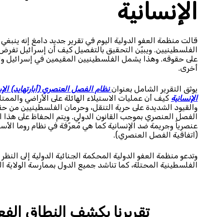
الإنسانية
قالت منظمة العفو الدولية اليوم في تقرير جديد دامغ إنه ينب
الفلسطينيين. ويبيّن التحقيق بالتفصيل كيف أن إسرائيل تفر
على حقوقه. وهذا يشمل الفلسطينيين المقيمين في إسرائيل والأ
أخرى.
يوثق التقرير الشامل بعنوان
نظام الفصل العنصري (أبارتهايد) ال
الإنسانية
كيف أن عمليات الاستيلاء الهائلة على الأراضي والممت
والقيود الشديدة على حرية التنقل، وحرمان الفلسطينيين من حق
الفصل العنصري بموجب القانون الدولي. ويتم الحفاظ على هذا النظا
عنصرياً وجريمة ضد الإنسانية كما هي مُعرّفة في نظام روما الأ
(اتفاقية الفصل العنصري).
وتدعو منظمة العفو الدولية المحكمة الجنائية الدولية إلى الن
الفلسطينية المحتلة، كما تناشد جميع الدول بممارسة الولاية ال
تقريرنا يكشف النطاق الف