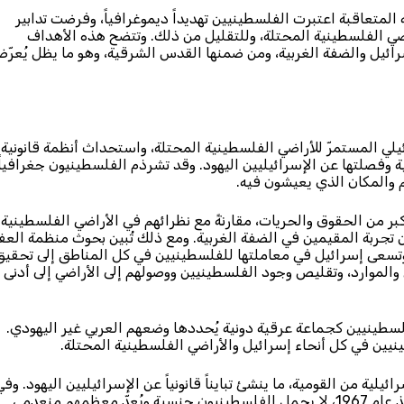
ة المتعاقبة اعتبرت الفلسطينيين تهديداً ديموغرافياً، وفرضت تدابير
ضي الفلسطينية المحتلة، وللتقليل من ذلك. وتتضح هذه الأهداف
رائيل والضفة الغربية، ومن ضمنها القدس الشرقية، وهو ما يظل يُعرّ
والحكم العسكري الإسرائيلي المستمرّ للأراضي الفلسطينية المحتلة، واستحداث أنظمة قانونية
 وفصلتها عن الإسرائيليين اليهود. وقد تشرذم الفلسطينيون جغرافياً
 والمكان الذي يعيشون فيه.
كبر من الحقوق والحريات، مقارنةً مع نظرائهم في الأراضي الفلسطينية
تجربة المقيمين في الضفة الغربية. ومع ذلك تُبين بحوث منظمة العف
وتسعى إسرائيل في معاملتها للفلسطينيين في كل المناطق إلى تحقيق
ي والموارد، وتقليص وجود الفلسطينيين ووصولهم إلى الأراضي إلى أدنى
فلسطينيين كجماعة عرقية دونية يُحددها وضعهم العربي غير اليهودي.
ينيين في كل أنحاء إسرائيل والأراضي الفلسطينية المحتلة.
ية من القومية، ما ينشئ تبايناً قانونياً عن الإسرائيليين اليهود. وفي
الضفة الغربية وغزة حيث تسيطر إسرائيل على سجل السكان منذ عام 1967، لا يحمل الفلسطينيون جنسية ويُعدّ معظمهم منعدمي