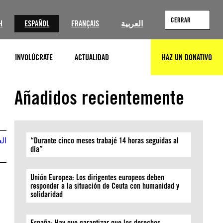
CERRAR
H
ESPAÑOL
FRANÇAIS
العربية
INVOLÚCRATE
ACTUALIDAD
HAZ UN DONATIVO
BUSCAR
GettyImages
Añadidos recientemente
الع
“Durante cinco meses trabajé 14 horas seguidas al
día”
Unión Europea: Los dirigentes europeos deben
responder a la situación de Ceuta con humanidad y
solidaridad
España: Hay que garantizar que los derechos