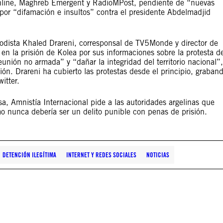
nline, Maghreb Emergent y RadioMPost, pendiente de “nuevas
, por “difamación e insultos” contra el presidente Abdelmadjid
riodista Khaled Drareni, corresponsal de TV5Monde y director de
en la prisión de Kolea por sus informaciones sobre la protesta d
unión no armada” y “dañar la integridad del territorio nacional”,
ión. Drareni ha cubierto las protestas desde el principio, graban
itter.
a, Amnistía Internacional pide a las autoridades argelinas que
smo nunca debería ser un delito punible con penas de prisión.
DETENCIÓN ILEGÍTIMA
INTERNET Y REDES SOCIALES
NOTICIAS