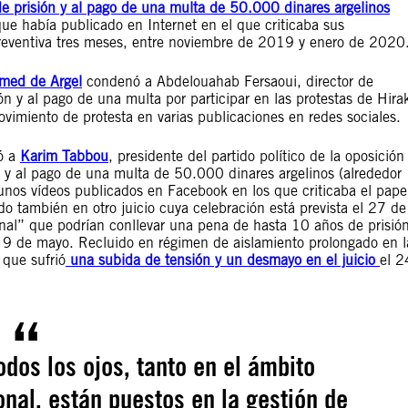
e prisión y al pago de una multa de 50.000 dinares argelinos
que había publicado en Internet en el que criticaba sus
preventiva tres meses, entre noviembre de 2019 y enero de 2020
amed de Argel
condenó a Abdelouahab Fersaoui, director de
n y al pago de una multa por participar en las protestas de Hira
movimiento de protesta en varias publicaciones en redes sociales.
nó a
Karim Tabbou
, presidente del partido político de la oposición
 y al pago de una multa de 50.000 dinares argelinos (alrededor
unos vídeos publicados en Facebook en los que criticaba el pape
do también en otro juicio cuya celebración está prevista el 27 de
cional” que podrían conllevar una pena de hasta 10 años de prisió
l 9 de mayo. Recluido en régimen de aislamiento prolongado en l
 que sufrió
una subida de tensión y un desmayo en el juicio
el 2
dos los ojos, tanto en el ámbito
nal, están puestos en la gestión de