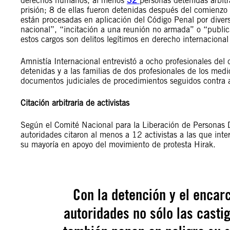
derechos humanos, al menos
32
personas detenidas arbit
prisión; 8 de ellas fueron detenidas después del comienzo 
están procesadas en aplicación del Código Penal por diverso
nacional”, “incitación a una reunión no armada” o “public
estos cargos son delitos legítimos en derecho internacional
Amnistía Internacional entrevistó a ocho profesionales del 
detenidas y a las familias de dos profesionales de los med
documentos judiciales de procedimientos seguidos contra a
Citación arbitraria de activistas
Según el Comité Nacional para la Liberación de Personas D
autoridades citaron al menos a 12 activistas a las que int
su mayoría en apoyo del movimiento de protesta Hirak.
Con la detención y el encar
autoridades no sólo las castig