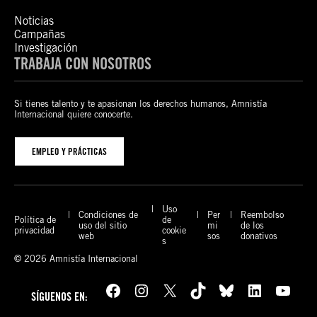
Noticias
Campañas
Investigación
TRABAJA CON NOSOTROS
Si tienes talento y te apasionan los derechos humanos, Amnistía
Internacional quiere conocerte.
EMPLEO Y PRÁCTICAS
Uso
Condiciones de
Per
Reembolso
Política de
de
uso del sitio
mi
de los
privacidad
cookie
web
sos
donativos
s
© 2026 Amnistía Internacional
Facebook
Instagram
X
TikTok
Bluesky
LinkedIn
YouTube
SÍGUENOS EN: