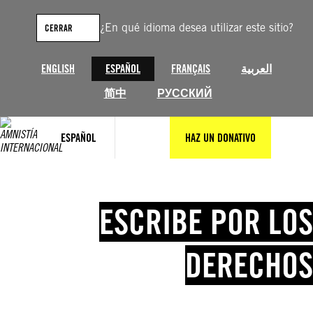
Saltar
al
¿En qué idioma desea utilizar este sitio?
CERRAR
contenido
ENGLISH
ESPAÑOL
FRANÇAIS
العربية
简中
РУССКИЙ
ESPAÑOL
HAZ UN DONATIVO
ESCRIBE POR LOS
DERECHOS