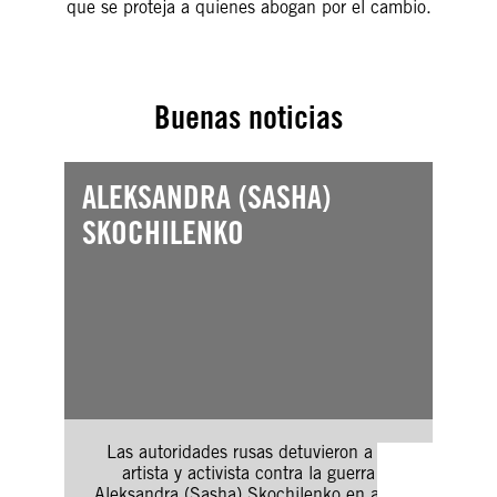
que se proteja a quienes abogan por el cambio.
Buenas noticias
ALEKSANDRA (SASHA)
RIT
SKOCHILENKO
Las autoridades rusas detuvieron a la
artista y activista contra la guerra
Aleksandra (Sasha) Skochilenko en abril
En o