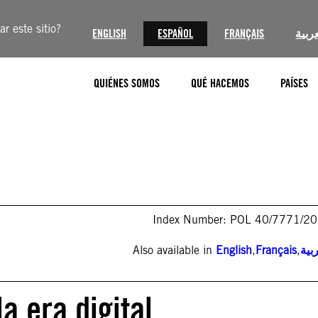
r este sitio?
ENGLISH
ESPAÑOL
FRANÇAIS
عربية
QUIÉNES SOMOS
QUÉ HACEMOS
PAÍSES
Index Number: POL 40/7771/2
Also available in
English
,
Français
,
بية
a era digital