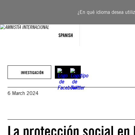
Saltar
al
¿En qué idioma desea utiliza
contenido
SPANISH
INVESTIGACIÓN
6 March 2024
La protección social en l