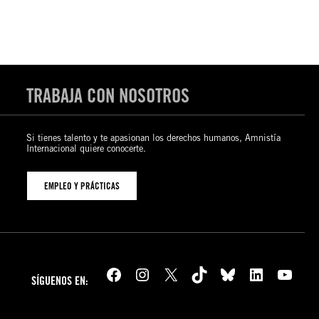
TRABAJA CON NOSOTROS
Si tienes talento y te apasionan los derechos humanos, Amnistía
Internacional quiere conocerte.
EMPLEO Y PRÁCTICAS
Facebook
Instagram
X
TikTok
Bluesky
LinkedIn
YouTube
SÍGUENOS EN: