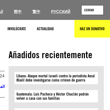
CERRAR
ال
简中
繁中
РУССКИЙ
INVOLÚCRATE
ACTUALIDAD
HAZ UN DONATIVO
BUSCAR
Añadidos recientemente
024
Líbano: Ataque mortal israelí contra la periodista Amal
Khalil debe investigarse como crimen de guerra
العر
Guatemala: Luis Pacheco y Héctor Chaclán podrán
volver a casa con sus familias