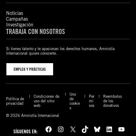
Noticias
Campañas
Investigación
TRABAJA CON NOSOTROS
Si tienes talento y te apasionan los derechos humanos, Amnistía
Internacional quiere conocerte.
EMPLEO Y PRÁCTICAS
Uso
Condiciones de
Per
Reembolso
Política de
de
uso del sitio
mi
de los
privacidad
cookie
web
sos
donativos
s
© 2026 Amnistía Internacional
Facebook
Instagram
X
TikTok
Bluesky
LinkedIn
YouTube
SÍGUENOS EN: