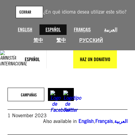
Saltar
al
¿En qué idioma desea utilizar este sitio?
CERRAR
contenido
ENGLISH
ESPAÑOL
FRANÇAIS
العربية
简中
繁中
РУССКИЙ
ESPAÑOL
HAZ UN DONATIVO
CAMPAÑAS
1 November 2023
Also available in
English
,
Français
,
العربية