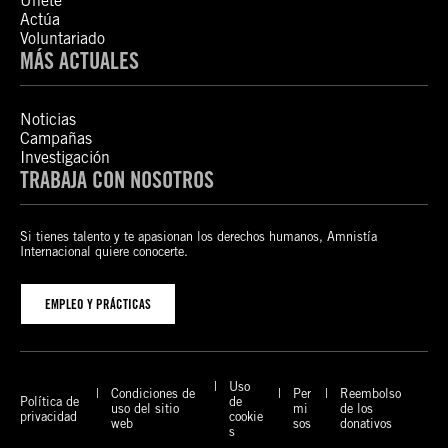
Únete
Actúa
Voluntariado
MÁS ACTUALES
Noticias
Campañas
Investigación
TRABAJA CON NOSOTROS
Si tienes talento y te apasionan los derechos humanos, Amnistía
Internacional quiere conocerte.
EMPLEO Y PRÁCTICAS
Uso
Condiciones de
Per
Reembolso
Política de
de
uso del sitio
mi
de los
privacidad
cookie
web
sos
donativos
s