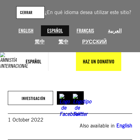
Saltar
al
¿En qué idioma desea utilizar este sitio?
CERRAR
contenido
ENGLISH
ESPAÑOL
FRANÇAIS
العربية
简中
繁中
РУССКИЙ
ESPAÑOL
HAZ UN DONATIVO
INVESTIGACIÓN
1 October 2022
Also available in
English