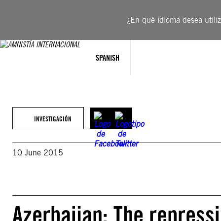
Saltar
al
¿En qué idioma desea utiliza
contenido
SPANISH
INVESTIGACIÓN
10 June 2015
Azerbaijan: The repress