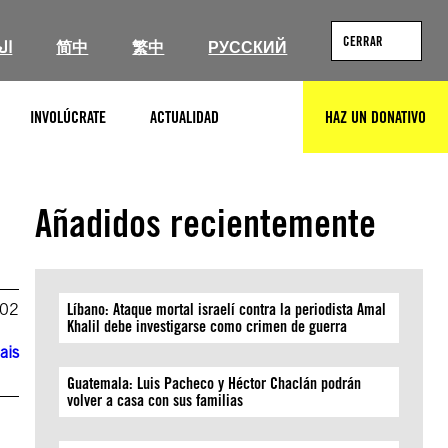
CERRAR
ال
简中
繁中
РУССКИЙ
INVOLÚCRATE
ACTUALIDAD
HAZ UN DONATIVO
BUSCAR
Añadidos recientemente
002
Líbano: Ataque mortal israelí contra la periodista Amal
Khalil debe investigarse como crimen de guerra
ais
Guatemala: Luis Pacheco y Héctor Chaclán podrán
volver a casa con sus familias