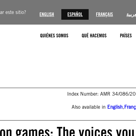
r este sitio?
ENGLISH
ESPAÑOL
FRANÇAIS
عربية
QUIÉNES SOMOS
QUÉ HACEMOS
PAÍSES
Index Number: AMR 34/086/2
Also available in
English
,
Franç
ion games: The voices you