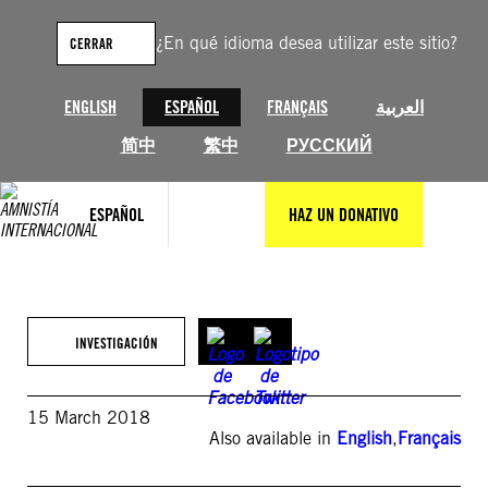
Saltar
al
¿En qué idioma desea utilizar este sitio?
CERRAR
contenido
ENGLISH
ESPAÑOL
FRANÇAIS
العربية
简中
繁中
РУССКИЙ
ESPAÑOL
HAZ UN DONATIVO
INVESTIGACIÓN
15 March 2018
Also available in
English
,
Français