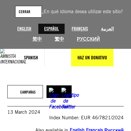
Saltar
al
¿En qué idioma desea utilizar este sitio?
CERRAR
contenido
ENGLISH
ESPAÑOL
FRANÇAIS
العربية
简中
繁中
РУССКИЙ
SPANISH
HAZ UN DONATIVO
CAMPAÑAS
13 March 2024
Index Number: EUR 46/7821/2024
Also available in
English
,
Français
,
Русский