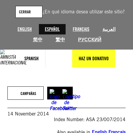
Saltar
al
¿En qué idioma desea utilizar este sitio?
CERRAR
contenido
ENGLISH
ESPAÑOL
FRANÇAIS
العربية
简中
繁中
РУССКИЙ
SPANISH
HAZ UN DONATIVO
CAMPAÑAS
14 November 2014
Index Number: ASA 23/007/2014
Also available in
English
,
Français