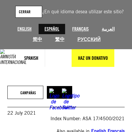
Saltar
al
¿En qué idioma desea utilizar este sitio?
CERRAR
contenido
ENGLISH
ESPAÑOL
FRANÇAIS
العربية
简中
繁中
РУССКИЙ
SPANISH
HAZ UN DONATIVO
CAMPAÑAS
22 July 2021
Index Number: ASA 17/4500/2021
Also available in
English
,
Français