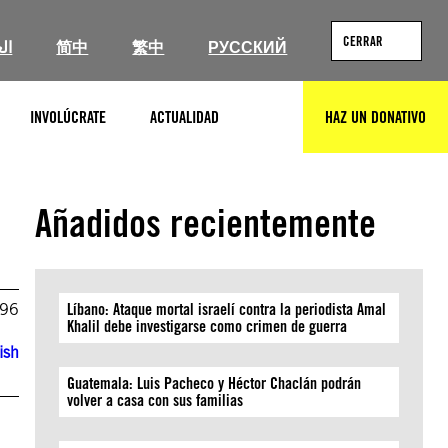
CERRAR
ال
简中
繁中
РУССКИЙ
INVOLÚCRATE
ACTUALIDAD
HAZ UN DONATIVO
BUSCAR
Añadidos recientemente
996
Líbano: Ataque mortal israelí contra la periodista Amal
Khalil debe investigarse como crimen de guerra
ish
Guatemala: Luis Pacheco y Héctor Chaclán podrán
volver a casa con sus familias