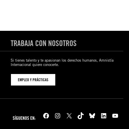
TRABAJA CON NOSOTROS
Si tienes talento y te apasionan los derechos humanos, Amnistía
Internacional quiere conocerte.
EMPLEO Y PRÁCTICAS
Facebook
Instagram
X
TikTok
Bluesky
LinkedIn
YouTube
SÍGUENOS EN: