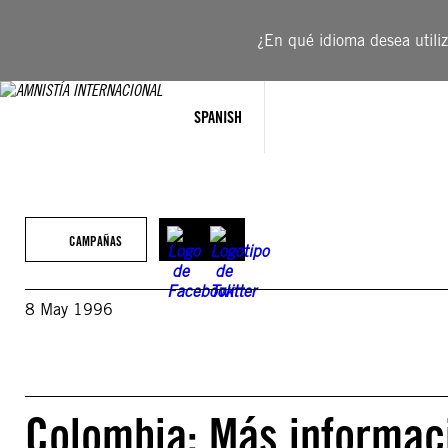
Saltar
al
¿En qué idioma desea utiliza
contenido
SPANISH
CAMPAÑAS
8 May 1996
Colombia: Más informaci