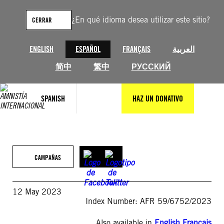
Saltar
al
¿En qué idioma desea utilizar este sitio?
CERRAR
contenido
ENGLISH
ESPAÑOL
FRANÇAIS
العربية
简中
繁中
РУССКИЙ
SPANISH
HAZ UN DONATIVO
CAMPAÑAS
12 May 2023
Index Number: AFR 59/6752/2023
Also available in
English
,
Français