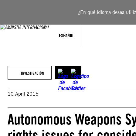
Saltar
al
¿En qué idioma desea utiliza
contenido
ESPAÑOL
INVESTIGACIÓN
10 April 2015
Autonomous Weapons Sy
rights issues for consid