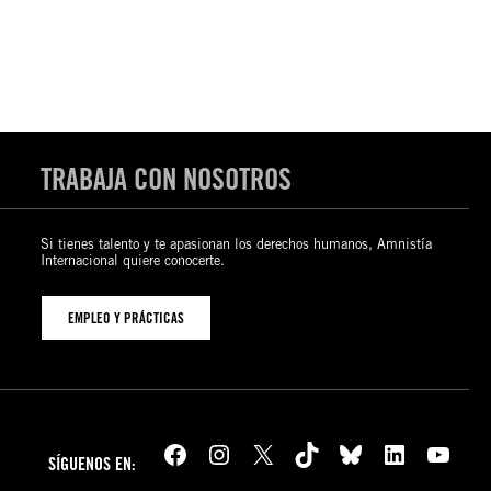
TRABAJA CON NOSOTROS
Si tienes talento y te apasionan los derechos humanos, Amnistía
Internacional quiere conocerte.
EMPLEO Y PRÁCTICAS
Facebook
Instagram
X
TikTok
Bluesky
LinkedIn
YouTube
SÍGUENOS EN: