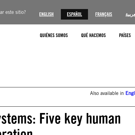
r este sitio?
ENGLISH
ESPAÑOL
FRANÇAIS
عربية
QUIÉNES SOMOS
QUÉ HACEMOS
PAÍSES
Also available in
Engl
stems: Five key human
eration