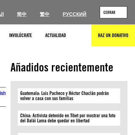
CERRAR
ال
简中
繁中
РУССКИЙ
INVOLÚCRATE
ACTUALIDAD
HAZ UN DONATIVO
BUSCAR
Añadidos recientemente
ish
Guatemala: Luis Pacheco y Héctor Chaclán podrán
volver a casa con sus familias
China: Activista detenido en Tíbet por mostrar una foto
del Dalái Lama debe quedar en libertad