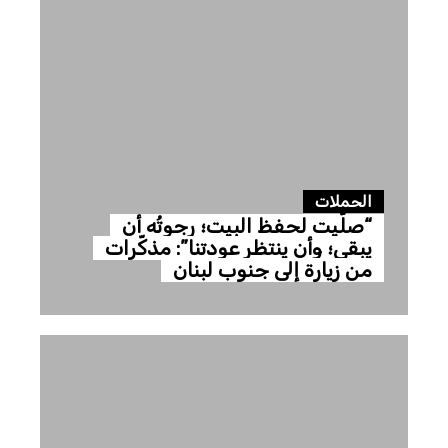
الحملات
“صلّيت لحفظ البيت؛ رجوتُه أن
يبقى؛ وأن ينتظر عودتنا”: مذكّرات
من زيارة إلى جنوب لبنان