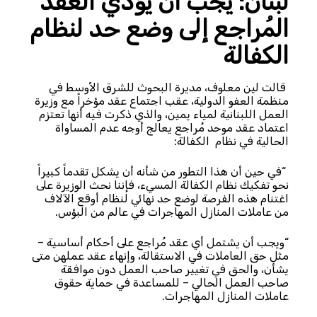
لبنان: يجب أن يؤدي العقد
المُراجع إلى وضع حد لنظام
الكفالة
قالت لين معلوف، مديرة البحوث للشرق الأوسط في
منظمة العفو الدولية، عقب اجتماع عقد مؤخراً مع وزيرة
العمل اللبنانية لمياء يمين، والذي ذكرت فيه أنها تعتزم
اعتماد عقد موحد مُراجع يعالج أوجه عدم المساواة
الحالية في نظام الكفالة:
“في حين أن هذا التطور من شأنه أن يشكل تقدماً كبيراً
نحو تفكيك نظام الكفالة المسيء، فإننا نحث الوزيرة على
اغتنام هذه الفرصة لوضع حد نهائي لنظام أوقع الآلاف
من عاملات المنازل المهاجرات في عالم من البؤس.
“ويجب أن يشتمل أي عقد مُراجع على أحكام أساسية –
مثل حق العاملات في الاستقالة، وإنهاء عقد عملهن متى
يشأن، والحق في تغيير صاحب العمل دون موافقة
صاحب العمل الحالي – للمساعدة في حماية حقوق
عاملات المنازل المهاجرات.