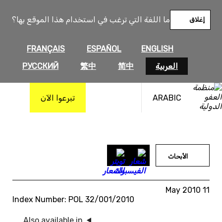
خطى
لى
ما اللغة التي ترغب في استخدام هذا الموقع بها؟
إغلاق
لمحتوى
FRANÇAIS
ESPAÑOL
ENGLISH
العربية
简中
繁中
РУССКИЙ
ARABIC
تبرعوا الآن
الأبحاث
11 May 2010
Index Number: POL 32/001/2010
Also available in