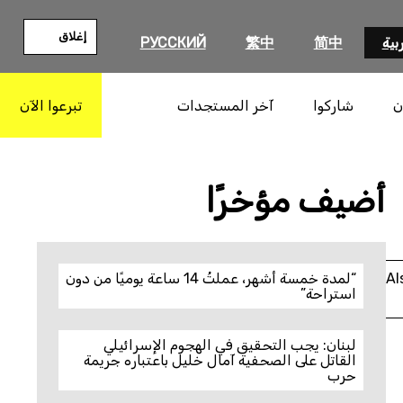
إغلاق
بية
简中
繁中
РУССКИЙ
ن
شاركوا
آخر المستجدات
تبرعوا الآن
بحث
أضيف مؤخرًا
Al
“لمدة خمسة أشهر، عملتُ 14 ساعة يوميًا من دون
استراحة”
لبنان: يجب التحقيق في الهجوم الإسرائيلي
القاتل على الصحفية آمال خليل باعتباره جريمة
حرب