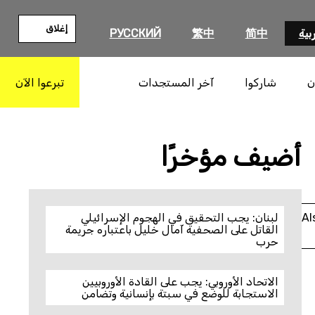
إغلاق
بية
简中
繁中
РУССКИЙ
ن
شاركوا
آخر المستجدات
تبرعوا الآن
بحث
أضيف مؤخرًا
Al
لبنان: يجب التحقيق في الهجوم الإسرائيلي
القاتل على الصحفية آمال خليل باعتباره جريمة
حرب
الاتحاد الأوروبي: يجب على القادة الأوروبيين
الاستجابة للوضع في سبتة بإنسانية وتضامن