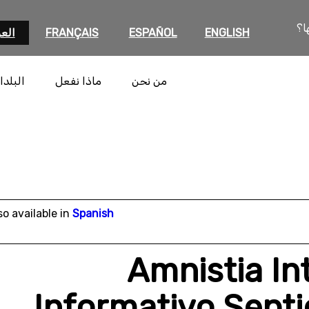
ا؟
ENGLISH
ESPAÑOL
FRANÇAIS
العر
من نحن
ماذا نفعل
البلدا
so available in
Spanish
Amnistia In
Informativo Septie