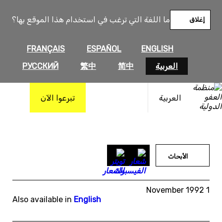
خطى
لى
ما اللغة التي ترغب في استخدام هذا الموقع بها؟
إغلاق
لمحتوى
FRANÇAIS
ESPAÑOL
ENGLISH
العربية
简中
繁中
РУССКИЙ
العربية
تبرعوا الآن
الأبحاث
1 November 1992
Also available in
English