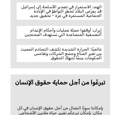
الهند: الاستمرار في تصدير الأسلحة إلى إسرائيل
قد يعرّض البلاد لخطر التواطؤ في الإبادة
الجماعية المستمرة في غزة – تحقيق جديد
إيران: أوقفوا حملة عمليات وأحكام الإعدام
التعسفية المتصاعدة التي تستهدف المحتجين
عالميًا: الحرارة الشديدة تكشف التصادم المميت
بين تغير المناخ وجشع الشركات وتقاعس
الحكومات بينما تُنتهك الحقوق
تبرعّوا من أجل حماية حقوق الإنسان
بإمكاننا سويًا النضال من أجل حقوق الإنسان في كل
مكان. بإمكان تبرعكم تغيير حياة ملايين الأشخاص.