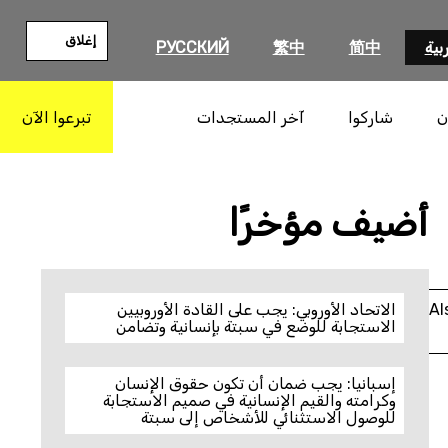
إغلاق
بية
简中
繁中
РУССКИЙ
ن
شاركوا
آخر المستجدات
تبرعوا الآن
بحث
أضيف مؤخرًا
Al
الاتحاد الأوروبي: يجب على القادة الأوروبيين
الاستجابة للوضع في سبتة بإنسانية وتضامن
إسبانيا: يجب ضمان أن تكون حقوق الإنسان
وكرامته والقيم الإنسانية في صميم الاستجابة
للوصول الاستثنائي للأشخاص إلى سبتة