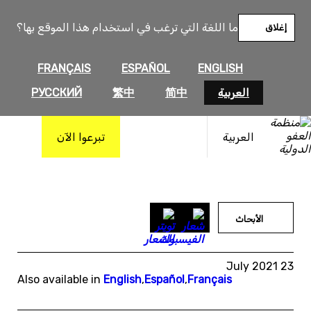
خطى
لى
ما اللغة التي ترغب في استخدام هذا الموقع بها؟
إغلاق
لمحتوى
FRANÇAIS
ESPAÑOL
ENGLISH
العربية
简中
繁中
РУССКИЙ
العربية
تبرعوا الآن
الأبحاث
23 July 2021
Also available in
English
,
Español
,
Français