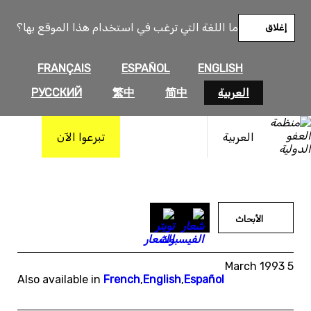
خطى
لى
ما اللغة التي ترغب في استخدام هذا الموقع بها؟
إغلاق
لمحتوى
FRANÇAIS
ESPAÑOL
ENGLISH
العربية
简中
繁中
РУССКИЙ
العربية
تبرعوا الآن
الأبحاث
5 March 1993
Also available in
French
,
English
,
Español