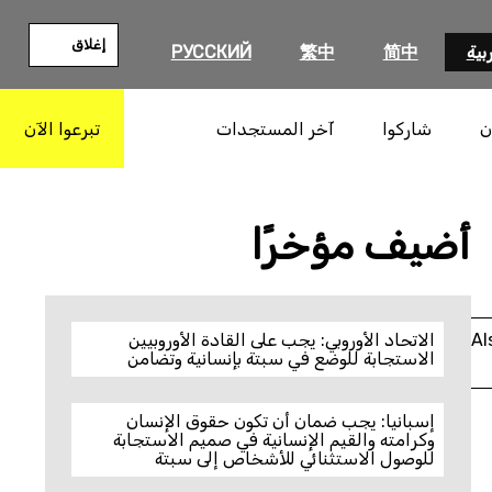
إغلاق
بية
简中
繁中
РУССКИЙ
ن
شاركوا
آخر المستجدات
تبرعوا الآن
بحث
أضيف مؤخرًا
Al
الاتحاد الأوروبي: يجب على القادة الأوروبيين
الاستجابة للوضع في سبتة بإنسانية وتضامن
إسبانيا: يجب ضمان أن تكون حقوق الإنسان
وكرامته والقيم الإنسانية في صميم الاستجابة
للوصول الاستثنائي للأشخاص إلى سبتة