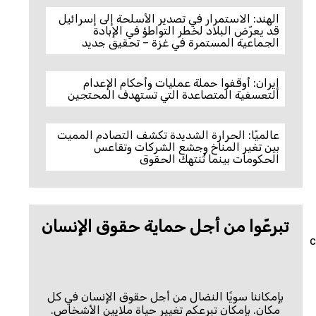
الهند: الاستمرار في تصدير الأسلحة إلى إسرائيل
قد يعرّض البلاد لخطر التواطؤ في الإبادة
الجماعية المستمرة في غزة – تحقيق جديد
إيران: أوقفوا حملة عمليات وأحكام الإعدام
التعسفية المتصاعدة التي تستهدف المحتجين
عالميًا: الحرارة الشديدة تكشف التصادم المميت
بين تغير المناخ وجشع الشركات وتقاعس
الحكومات بينما تُنتهك الحقوق
تبرعّوا من أجل حماية حقوق الإنسان
c
بإمكاننا سويًا النضال من أجل حقوق الإنسان في كل
مكان. بإمكان تبرعكم تغيير حياة ملايين الأشخاص.